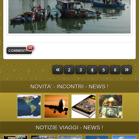
39
COMMENTI
«
»
2
3
4
5
6
NOVITA' - INCONTRI - NEWS !
NOTIZIE VIAGGI - NEWS !